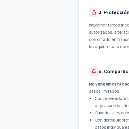
3. Protección
Implementamos medid
autorizados, alterac
con cifrado en tráns
lo requiere para oper
4. Compartic
No vendemos ni ced
casos limitados:
Con proveedores t
bajo acuerdos de 
Cuando la ley col
Con distribuidores
datos individuale