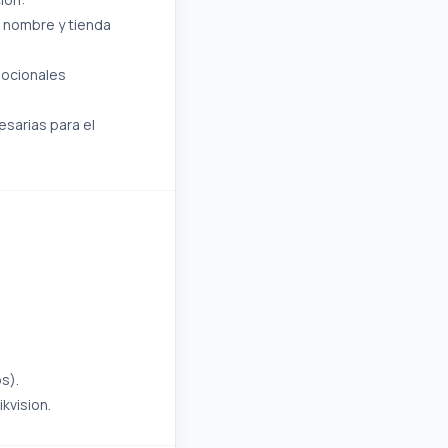
, nombre y tienda
mocionales
esarias para el
s).
kvision.