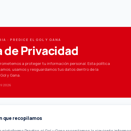
IA · PREDICE EL GOL Y GANA
a de Privacidad
rometemos a proteger tu información personal. Esta política
lamos, usamos y resguardamos tus datos dentro de la
 Gol y Gana.
il 2026
ón que recopilamos
 la plataforma Predice el Gol y Gana recopilamos la siguiente informac