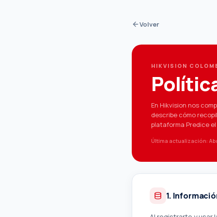
Volver
HIKVISION COLOMB
Polític
En Hikvision nos comp
describe cómo recopi
plataforma Predice el
Última actualización: Abr
1. Informaci
Al registrarte y usar